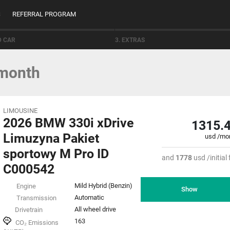
S
REFERRAL PROGRAM
D CAR
3. EXTRAS
 month
LIMOUSINE
2026 BMW 330i xDrive
1315.
Limuzyna Pakiet
usd /mo
sportowy M Pro ID
and
1778
usd /initial 
C000542
Mild Hybrid (Benzin)
Engine
Show
Automatic
Transmission
All wheel drive
Drivetrain
163
CO₂ Emissions