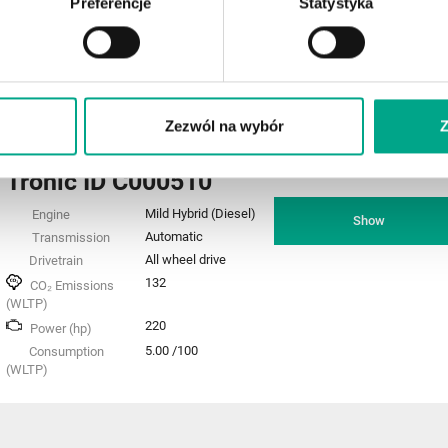
Preferencje
Statystyka
LIMOUSINE
2025 Mercedes-Benz
1859.
Klasa E 220 d mHEV
usd /mo
Zezwól na wybór
Z
4MATIC AMG 9G-
and
1778
usd /initial 
Tronic ID C000510
Mild Hybrid (Diesel)
Engine
Show
Automatic
Transmission
All wheel drive
Drivetrain
132
CO₂ Emissions
(WLTP)
220
Power (hp)
5.00 /100
Consumption
(WLTP)