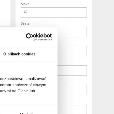
Make
All
Seats
All
55
Transmission
nth
All
O plikach cookies
fee
Engine
All
ołecznościowe i analizować
Drivetrain
artnerom społecznościowym,
All
anymi od Ciebie lub
Vehicle type
Limousine