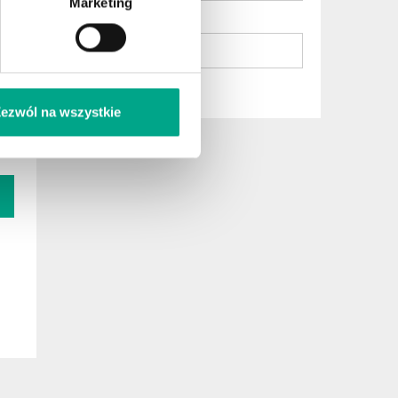
Marketing
Category
All
59
Reset filters
nth
ezwól na wszystkie
fee