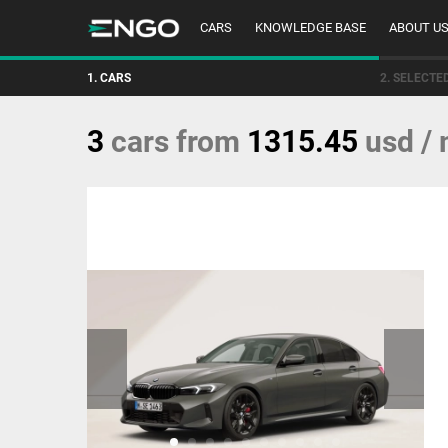
CARS
KNOWLEDGE BASE
ABOUT U
1. CARS
2. SELECTE
3
cars
from
1315.45
usd /