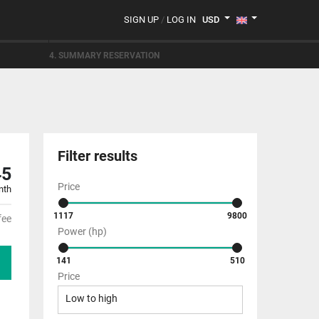
SIGN UP
/
LOG IN
USD
4. SUMMARY RESERVATION
Filter results
45
Price
nth
1117
9800
fee
Power (hp)
141
510
Price
Low to high