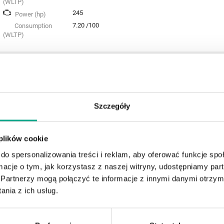
(WLTP)
245
Power (hp)
7.20 /100
Consumption
(WLTP)
LIMOUSINE
2024 Mercedes-Benz
1373.
Klasa C 200 mHEV
usd /mo
Szczegóły
4MATIC AMG ID
and
1778
usd /initial 
C000432
 plików cookie
Mild Hybrid (Benzin)
Engine
Show
do spersonalizowania treści i reklam, aby oferować funkcje sp
Automatic
Transmission
ormacje o tym, jak korzystasz z naszej witryny, udostępniamy p
All wheel drive
Drivetrain
Partnerzy mogą połączyć te informacje z innymi danymi otrzym
151
CO₂ Emissions
(WLTP)
nia z ich usług.
227
Power (hp)
6.70 /100
Consumption
(WLTP)