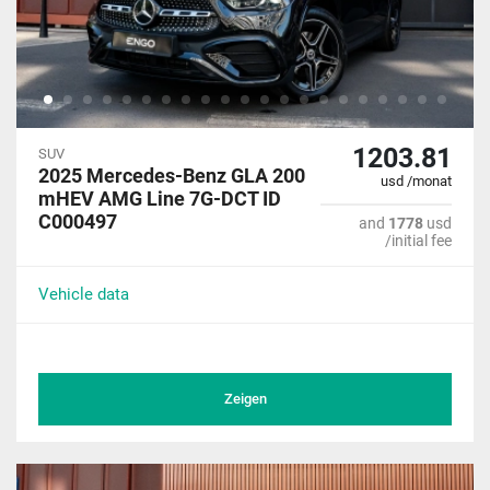
1203.81
SUV
2025 Mercedes-Benz GLA 200
usd /monat
mHEV AMG Line 7G-DCT ID
C000497
and
1778
usd
/initial fee
Vehicle data
Zeigen