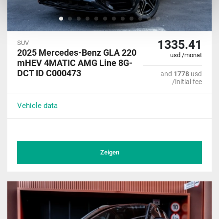
1335.41
SUV
2025 Mercedes-Benz GLA 220
usd /monat
mHEV 4MATIC AMG Line 8G-
DCT ID C000473
and
1778
usd
/initial fee
Vehicle data
Zeigen