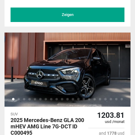
Zeigen
1203.81
SUV
2025 Mercedes-Benz GLA 200
usd /monat
mHEV AMG Line 7G-DCT ID
C000495
and
1778
usd