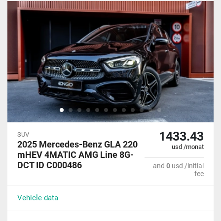
1433.43
SUV
2025 Mercedes-Benz GLA 220
usd /monat
mHEV 4MATIC AMG Line 8G-
DCT ID C000486
and
0
usd /initial
fee
Vehicle data