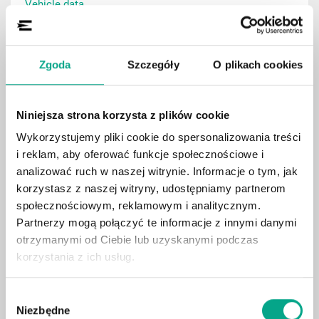
Vehicle data
Zgoda
Szczegóły
O plikach cookies
Zeigen
Niniejsza strona korzysta z plików cookie
Wykorzystujemy pliki cookie do spersonalizowania treści
i reklam, aby oferować funkcje społecznościowe i
analizować ruch w naszej witrynie. Informacje o tym, jak
korzystasz z naszej witryny, udostępniamy partnerom
społecznościowym, reklamowym i analitycznym.
Partnerzy mogą połączyć te informacje z innymi danymi
otrzymanymi od Ciebie lub uzyskanymi podczas
korzystania z ich usług.
Wybór
1315.45
LIMOUSINE
Niezbędne
zgody