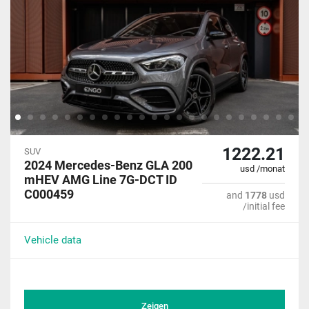
1222.21
SUV
2024 Mercedes-Benz GLA 200
usd /monat
mHEV AMG Line 7G-DCT ID
C000459
and
1778
usd
/initial fee
Vehicle data
Zeigen