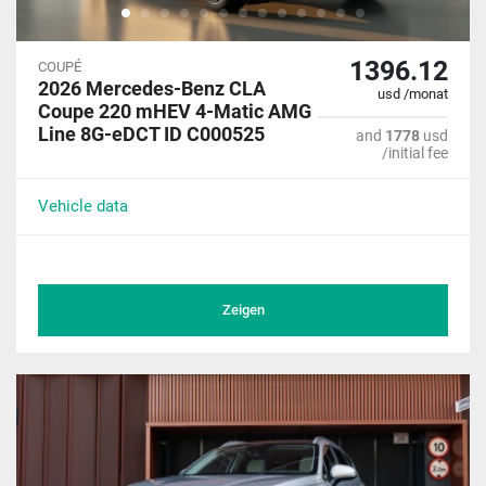
1396.12
COUPÉ
2026 Mercedes-Benz CLA
usd /monat
Coupe 220 mHEV 4-Matic AMG
Line 8G-eDCT ID C000525
and
1778
usd
/initial fee
Vehicle data
Zeigen