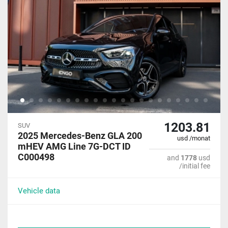
1203.81
SUV
2025 Mercedes-Benz GLA 200
usd /monat
mHEV AMG Line 7G-DCT ID
C000498
and
1778
usd
/initial fee
Vehicle data