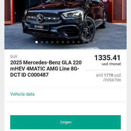
1335.41
SUV
2025 Mercedes-Benz GLA 220
usd /monat
mHEV 4MATIC AMG Line 8G-
DCT ID C000487
and
1778
usd
/initial fee
Vehicle data
Zeigen