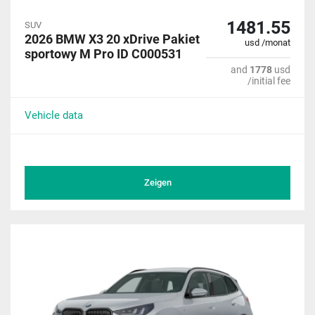
1481.55
SUV
2026 BMW X3 20 xDrive Pakiet
usd /monat
sportowy M Pro ID C000531
and
1778
usd
/initial fee
Vehicle data
Zeigen