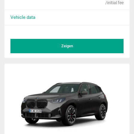
/initial fee
Vehicle data
Zeigen