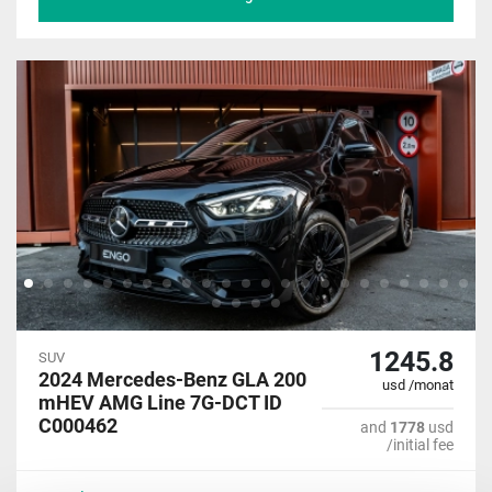
1245.8
SUV
2024 Mercedes-Benz GLA 200
usd /monat
mHEV AMG Line 7G-DCT ID
C000462
and
1778
usd
/initial fee