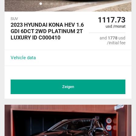
1117.73
SUV
2023 HYUNDAI KONA HEV 1.6
usd /monat
GDI 6DCT 2WD PLATINUM 2T
LUXURY ID C000410
and
1778
usd
/initial fee
Vehicle data
Zeigen