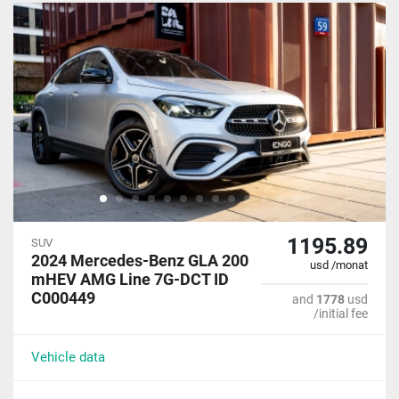
1195.89
SUV
2024 Mercedes-Benz GLA 200
usd /monat
mHEV AMG Line 7G-DCT ID
C000449
and
1778
usd
/initial fee
Vehicle data