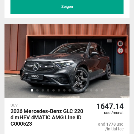
Zeigen
1647.14
SUV
2026 Mercedes-Benz GLC 220
usd /monat
d mHEV 4MATIC AMG Line ID
C000523
and
1778
usd
/initial fee