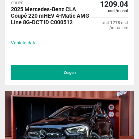
1209.04
COUPÉ
2025 Mercedes-Benz CLA
usd /monat
Coupé 220 mHEV 4-Matic AMG
Line 8G-DCT ID C000512
and
1778
usd
/initial fee
Vehicle data
Zeigen