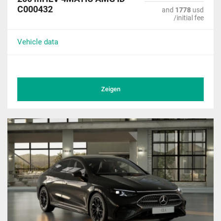
C000432
and
1778
usd
/initial fee
Vehicle data
Zeigen