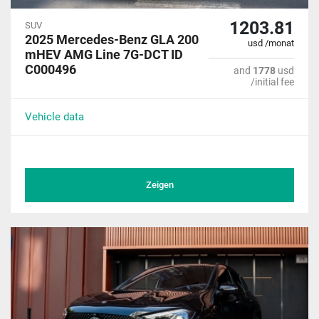
1203.81
SUV
2025 Mercedes-Benz GLA 200
usd /monat
mHEV AMG Line 7G-DCT ID
C000496
and
1778
usd
/initial fee
Vehicle data
Zeigen