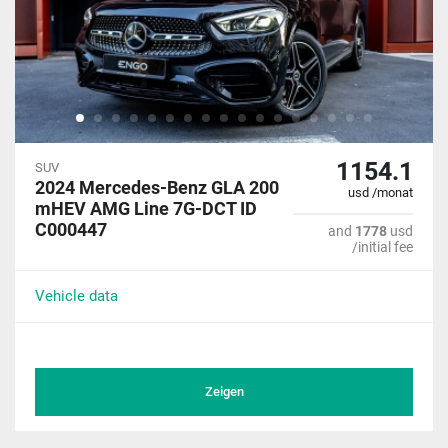
1154.1
SUV
2024 Mercedes-Benz GLA 200
usd /monat
mHEV AMG Line 7G-DCT ID
C000447
and
1778
usd
/initial fee
Vehicle data
Zeigen