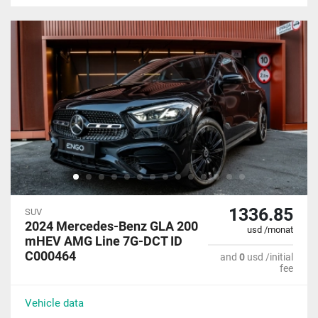
1336.85
SUV
2024 Mercedes-Benz GLA 200
usd /monat
mHEV AMG Line 7G-DCT ID
C000464
and
0
usd /initial
fee
Vehicle data