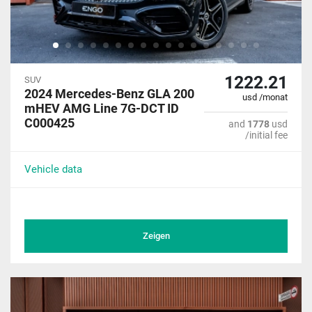
1222.21
SUV
2024 Mercedes-Benz GLA 200
usd /monat
mHEV AMG Line 7G-DCT ID
C000425
and
1778
usd
/initial fee
Vehicle data
Zeigen