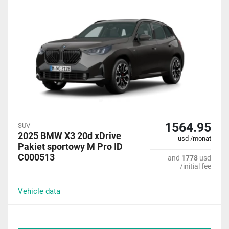
1564.95
SUV
2025 BMW X3 20d xDrive
usd /monat
Pakiet sportowy M Pro ID
C000513
and
1778
usd
/initial fee
Vehicle data