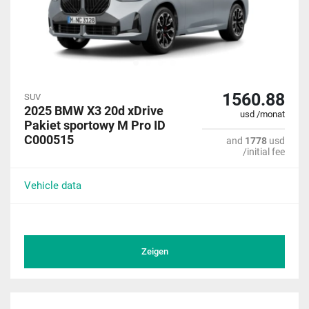
1560.88
SUV
2025 BMW X3 20d xDrive
usd /monat
Pakiet sportowy M Pro ID
C000515
and
1778
usd
/initial fee
Vehicle data
Zeigen