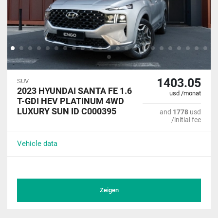
1403.05
SUV
2023 HYUNDAI SANTA FE 1.6
usd /monat
T-GDI HEV PLATINUM 4WD
LUXURY SUN ID C000395
and
1778
usd
/initial fee
Vehicle data
Zeigen