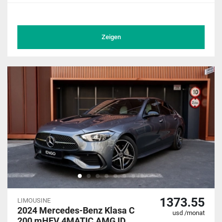
Zeigen
1373.55
LIMOUSINE
2024 Mercedes-Benz Klasa C
usd /monat
200 mHEV 4MATIC AMG ID