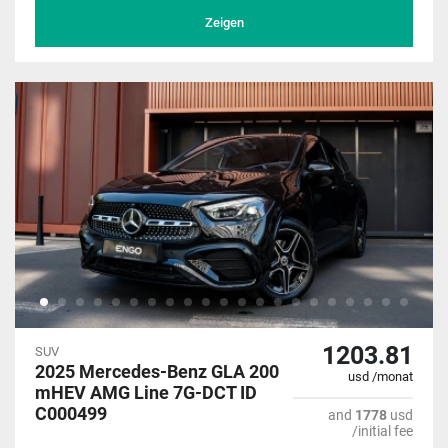
Zeigen
1203.81
SUV
2025 Mercedes-Benz GLA 200
usd /monat
mHEV AMG Line 7G-DCT ID
C000499
and
1778
usd
/initial fee