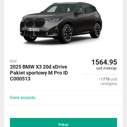
1564.95
SUV
2025 BMW X3 20d xDrive
usd /miesiąc
Pakiet sportowy M Pro ID
C000513
i
1778
usd
/wstępna
Dane pojazdu
Pokaż