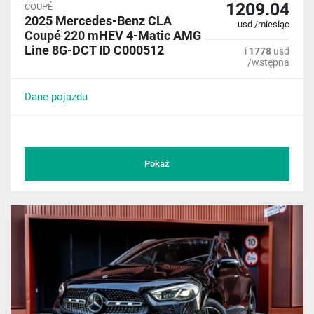
1209.04
COUPÉ
2025 Mercedes-Benz CLA
usd /miesiąc
Coupé 220 mHEV 4-Matic AMG
Line 8G-DCT ID C000512
i
1778
usd
/wstępna
Dane pojazdu
Pokaż