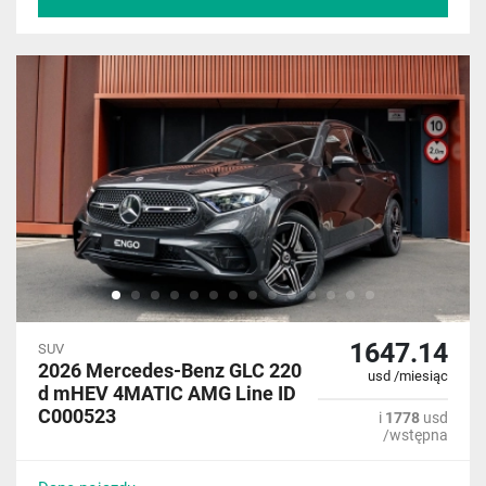
1647.14
SUV
2026 Mercedes-Benz GLC 220
usd /miesiąc
d mHEV 4MATIC AMG Line ID
C000523
i
1778
usd
/wstępna