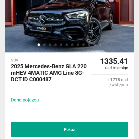
1335.41
SUV
2025 Mercedes-Benz GLA 220
usd /miesiąc
mHEV 4MATIC AMG Line 8G-
DCT ID C000487
i
1778
usd
/wstępna
Dane pojazdu
Pokaż