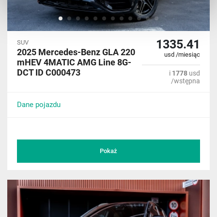
1335.41
SUV
2025 Mercedes-Benz GLA 220
usd /miesiąc
mHEV 4MATIC AMG Line 8G-
DCT ID C000473
i
1778
usd
/wstępna
Dane pojazdu
Pokaż