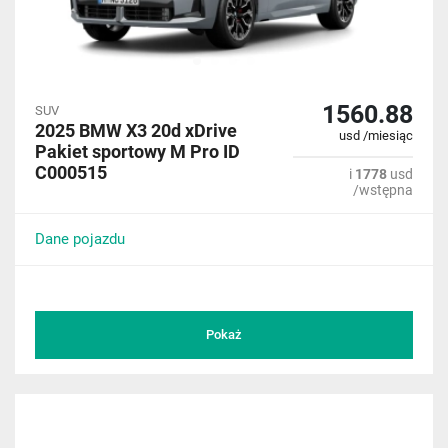
1560.88
SUV
2025 BMW X3 20d xDrive
usd /miesiąc
Pakiet sportowy M Pro ID
C000515
i
1778
usd
/wstępna
Dane pojazdu
Pokaż