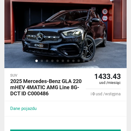
1433.43
SUV
2025 Mercedes-Benz GLA 220
usd /miesiąc
mHEV 4MATIC AMG Line 8G-
DCT ID C000486
i
0
usd /wstępna
Dane pojazdu