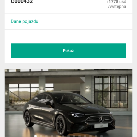
C000432
i
1778
usd
/wstępna
Dane pojazdu
Pokaż