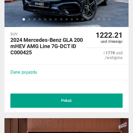
1222.21
SUV
2024 Mercedes-Benz GLA 200
usd /miesiąc
mHEV AMG Line 7G-DCT ID
C000425
i
1778
usd
/wstępna
Dane pojazdu
Pokaż