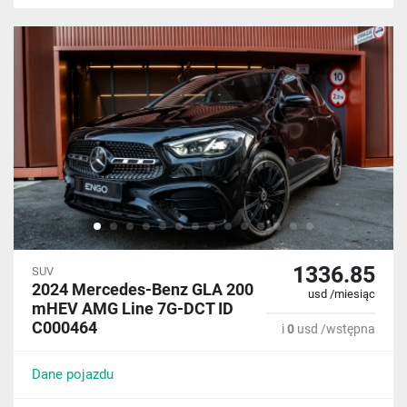
1336.85
SUV
2024 Mercedes-Benz GLA 200
usd /miesiąc
mHEV AMG Line 7G-DCT ID
C000464
i
0
usd /wstępna
Dane pojazdu