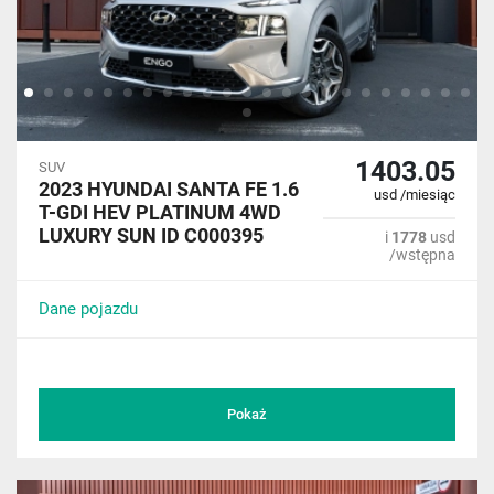
1403.05
SUV
2023 HYUNDAI SANTA FE 1.6
usd /miesiąc
T-GDI HEV PLATINUM 4WD
LUXURY SUN ID C000395
i
1778
usd
/wstępna
Dane pojazdu
Pokaż