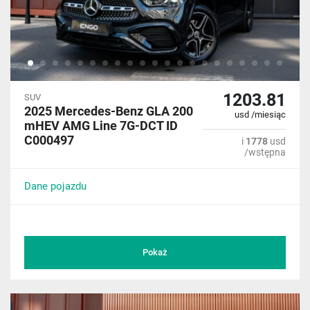
1203.81
SUV
2025 Mercedes-Benz GLA 200
usd /miesiąc
mHEV AMG Line 7G-DCT ID
C000497
i
1778
usd
/wstępna
Dane pojazdu
Pokaż