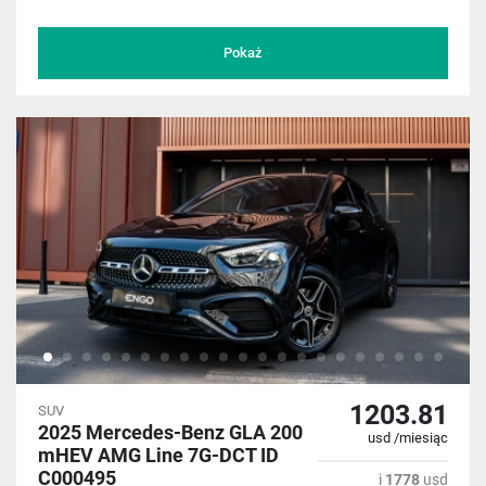
Pokaż
1203.81
SUV
2025 Mercedes-Benz GLA 200
usd /miesiąc
mHEV AMG Line 7G-DCT ID
C000495
i
1778
usd