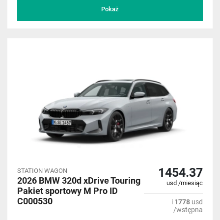
Pokaż
1454.37
STATION WAGON
2026 BMW 320d xDrive Touring
usd /miesiąc
Pakiet sportowy M Pro ID
C000530
i
1778
usd
/wstępna