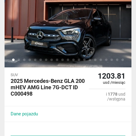
1203.81
SUV
2025 Mercedes-Benz GLA 200
usd /miesiąc
mHEV AMG Line 7G-DCT ID
C000498
i
1778
usd
/wstępna
Dane pojazdu