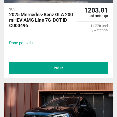
1203.81
SUV
2025 Mercedes-Benz GLA 200
usd /miesiąc
mHEV AMG Line 7G-DCT ID
C000496
i
1778
usd
/wstępna
Dane pojazdu
Pokaż