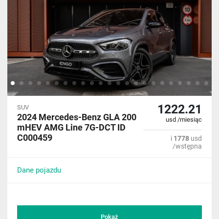
1222.21
SUV
2024 Mercedes-Benz GLA 200
usd /miesiąc
mHEV AMG Line 7G-DCT ID
C000459
i
1778
usd
/wstępna
Dane pojazdu
Pokaż