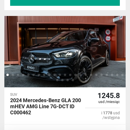
1245.8
SUV
2024 Mercedes-Benz GLA 200
usd /miesiąc
mHEV AMG Line 7G-DCT ID
C000462
i
1778
usd
/wstępna