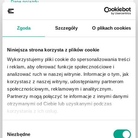
Dane pojazdu
Zgoda
Szczegóły
O plikach cookies
Pokaż
Niniejsza strona korzysta z plików cookie
Wykorzystujemy pliki cookie do spersonalizowania treści
i reklam, aby oferować funkcje społecznościowe i
analizować ruch w naszej witrynie. Informacje o tym, jak
korzystasz z naszej witryny, udostępniamy partnerom
społecznościowym, reklamowym i analitycznym.
Partnerzy mogą połączyć te informacje z innymi danymi
otrzymanymi od Ciebie lub uzyskanymi podczas
korzystania z ich usług.
Wybór
1315.45
LIMOUSINE
Niezbędne
zgody