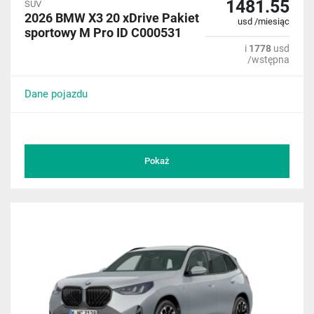
1481.55
SUV
2026 BMW X3 20 xDrive Pakiet
usd /miesiąc
sportowy M Pro ID C000531
i
1778
usd
/wstępna
Dane pojazdu
Pokaż