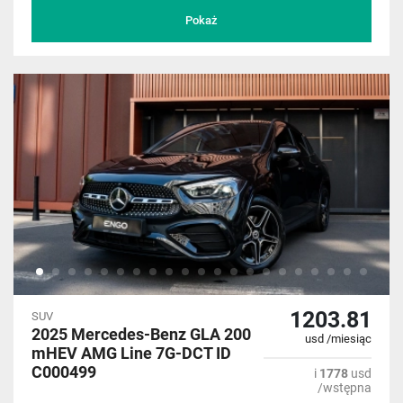
Pokaż
1203.81
SUV
2025 Mercedes-Benz GLA 200
usd /miesiąc
mHEV AMG Line 7G-DCT ID
C000499
i
1778
usd
/wstępna