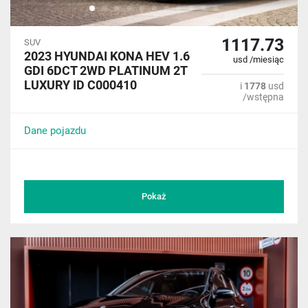
1117.73
SUV
2023 HYUNDAI KONA HEV 1.6
usd /miesiąc
GDI 6DCT 2WD PLATINUM 2T
LUXURY ID C000410
i
1778
usd
/wstępna
Dane pojazdu
Pokaż