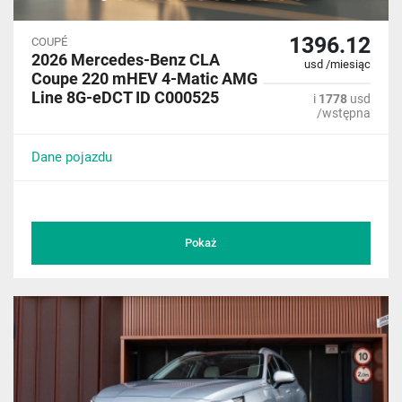
1396.12
COUPÉ
2026 Mercedes-Benz CLA
usd /miesiąc
Coupe 220 mHEV 4-Matic AMG
Line 8G-eDCT ID C000525
i
1778
usd
/wstępna
Dane pojazdu
Pokaż