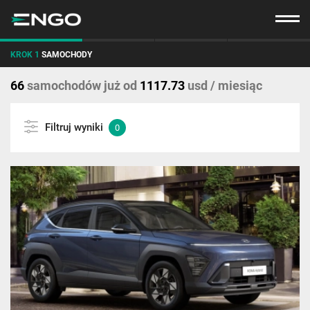
KROK 1
SAMOCHODY
66
samochodów już
od
1117.73
usd / miesiąc
Filtruj wyniki
0