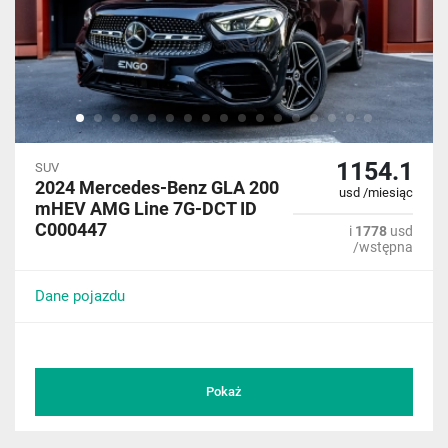
1154.1
SUV
2024 Mercedes-Benz GLA 200
usd /miesiąc
mHEV AMG Line 7G-DCT ID
C000447
i
1778
usd
/wstępna
Dane pojazdu
Pokaż