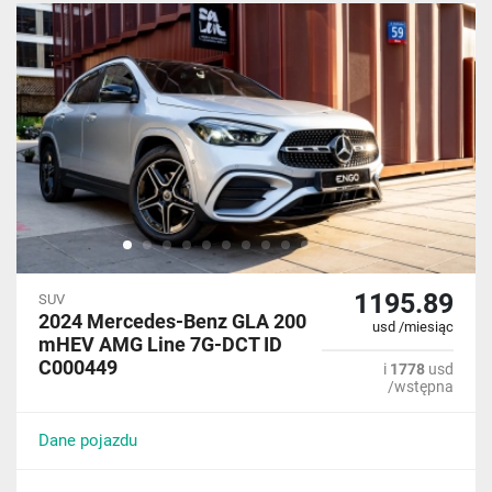
1195.89
SUV
2024 Mercedes-Benz GLA 200
usd /miesiąc
mHEV AMG Line 7G-DCT ID
C000449
i
1778
usd
/wstępna
Dane pojazdu