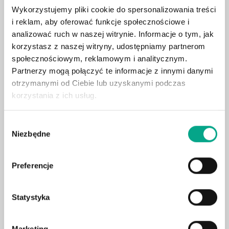
System Keyless Entry
Wykorzystujemy pliki cookie do spersonalizowania treści
i reklam, aby oferować funkcje społecznościowe i
Dach panoramiczny
analizować ruch w naszej witrynie. Informacje o tym, jak
Apple CarPlay / Android Auto
korzystasz z naszej witryny, udostępniamy partnerom
Podgrzewane fotele przednie
społecznościowym, reklamowym i analitycznym.
System kamer 360°
Partnerzy mogą połączyć te informacje z innymi danymi
otrzymanymi od Ciebie lub uzyskanymi podczas
Adaptacyjne reflektory LED
korzystania z ich usług.
Skórzana tapicerka
Elektryczna klapa bagażnika
Wybór
System dźwięku przestrzennego
Niezbędne
zgody
Asystent martwego pola
Zawieszenie pneumatyczne
Preferencje
Fotele z masażem
Pogrzewana kierownica
Statystyka
Oświetlenie ambientowe
Elektryczna regulacja foteli z pamięcią
Marketing