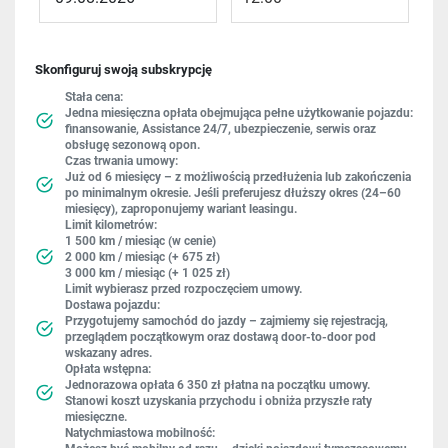
Skonfiguruj swoją subskrypcję
Stała cena:
Jedna miesięczna opłata obejmująca pełne użytkowanie pojazdu:
finansowanie, Assistance 24/7, ubezpieczenie, serwis oraz
obsługę sezonową opon.
Czas trwania umowy:
Już od 6 miesięcy – z możliwością przedłużenia lub zakończenia
po minimalnym okresie. Jeśli preferujesz dłuższy okres (24–60
miesięcy), zaproponujemy wariant leasingu.
Limit kilometrów:
1 500 km / miesiąc (w cenie)
2 000 km / miesiąc (+ 675 zł)
3 000 km / miesiąc (+ 1 025 zł)
Limit wybierasz przed rozpoczęciem umowy.
Dostawa pojazdu:
Przygotujemy samochód do jazdy – zajmiemy się rejestracją,
przeglądem początkowym oraz dostawą door-to-door pod
wskazany adres.
Opłata wstępna:
Jednorazowa opłata 6 350 zł płatna na początku umowy.
Stanowi koszt uzyskania przychodu i obniża przyszłe raty
miesięczne.
Natychmiastowa mobilność: