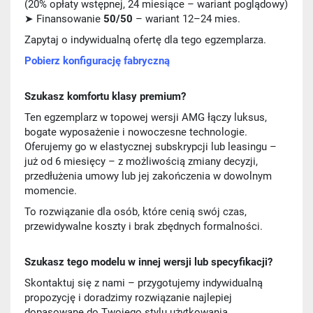
(20% opłaty wstępnej, 24 miesiące – wariant poglądowy)
➤ Finansowanie
50/50
– wariant 12–24 mies.
Zapytaj o indywidualną ofertę dla tego egzemplarza.
Pobierz konfigurację fabryczną
Szukasz komfortu klasy premium?
Ten egzemplarz w topowej wersji AMG łączy luksus,
bogate wyposażenie i nowoczesne technologie.
Oferujemy go w elastycznej subskrypcji lub leasingu –
już od 6 miesięcy – z możliwością zmiany decyzji,
przedłużenia umowy lub jej zakończenia w dowolnym
momencie.
To rozwiązanie dla osób, które cenią swój czas,
przewidywalne koszty i brak zbędnych formalności.
Szukasz tego modelu w innej wersji lub specyfikacji?
Skontaktuj się z nami – przygotujemy indywidualną
propozycję i doradzimy rozwiązanie najlepiej
dopasowane do Twojego stylu użytkowania.