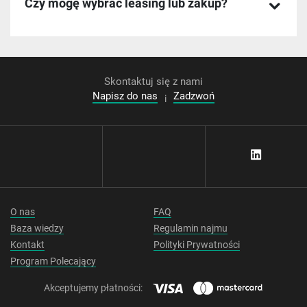
Czy mogę wybrać leasing lub zakup?
Skontaktuj się z nami
Napisz do nas
Zadzwoń
i
O nas
FAQ
Baza wiedzy
Regulamin najmu
Kontakt
Polityki Prywatności
Program Polecający
Akceptujemy płatności: