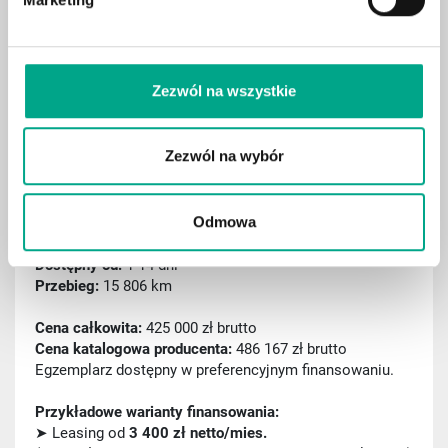
Hak holowniczy
Cyfrowy kokpit
Asystent pasa ruchu
Zezwól na wszystkie
Rozpoznawanie znaków drogowych
Zezwól na wybór
ID: C000475
2025 Mercedes-Benz Klasa V 300 d 4MATIC 9G-Tronic
AVANTGARDE Długi
Odmowa
Data pierwszej rej.:
4.03.2025
Dostępny od:
1-14 dni
Przebieg:
15 806 km
Cena całkowita:
425 000 zł brutto
Cena katalogowa producenta:
486 167 zł brutto
Egzemplarz dostępny w preferencyjnym finansowaniu.
Przykładowe warianty finansowania:
➤ Leasing od
3 400 zł netto/mies.