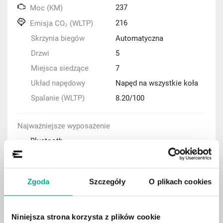
237
Moc (KM)
216
Emisja CO₂ (WLTP)
Skrzynia biegów
Automatyczna
Drzwi
5
Miejsca siedzące
7
Układ napędowy
Napęd na wszystkie koła
Spalanie (WLTP)
8.20/100
Najważniejsze wyposażenie
Bluetooth
System nawigacji
Czujniki parkowania
Zgoda
Szczegóły
O plikach cookies
Tempomat adaptacyjny (ACC)
Klimatyzacja automatyczna
Kamera cofania
Niniejsza strona korzysta z plików cookie