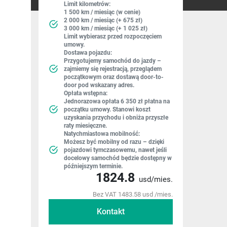
Limit kilometrów:
1 500 km / miesiąc (w cenie)
2 000 km / miesiąc (+ 675 zł)
3 000 km / miesiąc (+ 1 025 zł)
Limit wybierasz przed rozpoczęciem
umowy.
Dostawa pojazdu:
Przygotujemy samochód do jazdy –
zajmiemy się rejestracją, przeglądem
początkowym oraz dostawą door-to-
door pod wskazany adres.
Opłata wstępna:
Jednorazowa opłata 6 350 zł płatna na
początku umowy. Stanowi koszt
uzyskania przychodu i obniża przyszłe
raty miesięczne.
Natychmiastowa mobilność:
Możesz być mobilny od razu – dzięki
pojazdowi tymczasowemu, nawet jeśli
docelowy samochód będzie dostępny w
późniejszym terminie.
1824.8
usd/mies.
Bez VAT 1483.58 usd /mies.
Kontakt