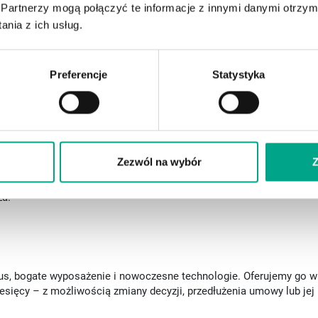
Partnerzy mogą połączyć te informacje z innymi danymi otrzym
nia z ich usług.
Preferencje
Statystyka
niu.
lądowy)
Zezwól na wybór
Z
za.
us, bogate wyposażenie i nowoczesne technologie. Oferujemy go w
iesięcy – z możliwością zmiany decyzji, przedłużenia umowy lub jej