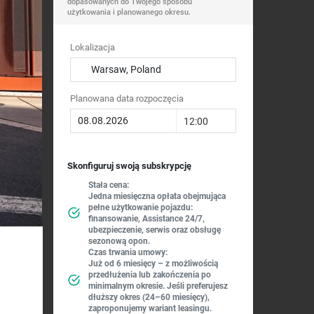
dopasowanych do Twojego sposobu
użytkowania i planowanego okresu.
Lokalizacja
Warsaw, Poland
Planowana data rozpoczęcia
12:00
Skonfiguruj swoją subskrypcję
Stała cena:
Jedna miesięczna opłata obejmująca
pełne użytkowanie pojazdu:
finansowanie, Assistance 24/7,
ubezpieczenie, serwis oraz obsługę
sezonową opon.
Czas trwania umowy:
Już od 6 miesięcy – z możliwością
przedłużenia lub zakończenia po
minimalnym okresie. Jeśli preferujesz
dłuższy okres (24–60 miesięcy),
zaproponujemy wariant leasingu.