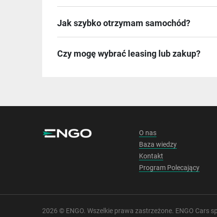
Jak szybko otrzymam samochód?
Czy mogę wybrać leasing lub zakup?
O nas
Baza wiedzy
Kontakt
Program Polecający
2026 © ENGO. Wszelkie prawa zastrzeżone. ENGO Cars sp.