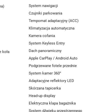
System nawigacji
na)
Czujniki parkowania
Tempomat adaptacyjny (ACC)
Klimatyzacja automatyczna
Kamera cofania
System Keyless Entry
Dach panoramiczny
e koła
Apple CarPlay / Android Auto
Podgrzewane fotele przednie
System kamer 360°
Adaptacyjne reflektory LED
Skórzana tapicerka
Head-up display
Elektryczna klapa bagażnika
System dźwięku przestrzennego