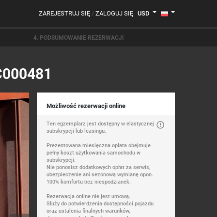
ZAREJESTRUJ SIĘ
/
ZALOGUJ SIĘ
USD
4. PODSUMOWANIE REZERWACJI
C000481
Możliwość rezerwacji online
Ten egzemplarz jest dostępny w elastycznej
subskrypcji lub leasingu.
Prezentowana miesięczna opłata obejmuje
pełny koszt użytkowania samochodu w
subskrypcji.
Nie ponosisz dodatkowych opłat za serwis,
ubezpieczenie ani sezonową wymianę opon.
100% komfortu bez niespodzianek.
Rezerwacja online nie jest umową.
Służy do potwierdzenia dostępności pojazdu
oraz ustalenia finalnych warunków,