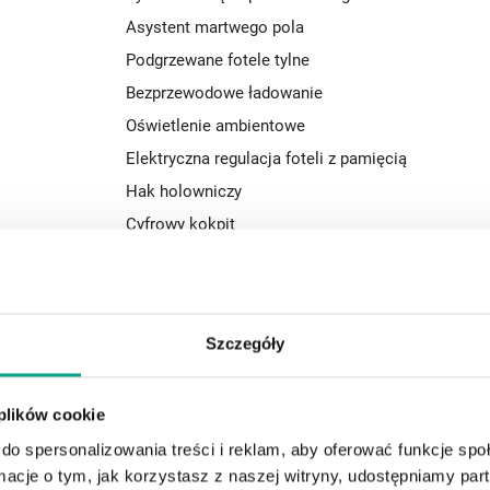
Asystent martwego pola
Podgrzewane fotele tylne
Bezprzewodowe ładowanie
Oświetlenie ambientowe
Elektryczna regulacja foteli z pamięcią
Hak holowniczy
Cyfrowy kokpit
Asystent pasa ruchu
Czujnik deszczu
Pakiet sportowy
Szczegóły
Zdalny asystent parkowania (RSPA)
Rozpoznawanie znaków drogowych
 plików cookie
do spersonalizowania treści i reklam, aby oferować funkcje sp
MG Line
ormacje o tym, jak korzystasz z naszej witryny, udostępniamy p