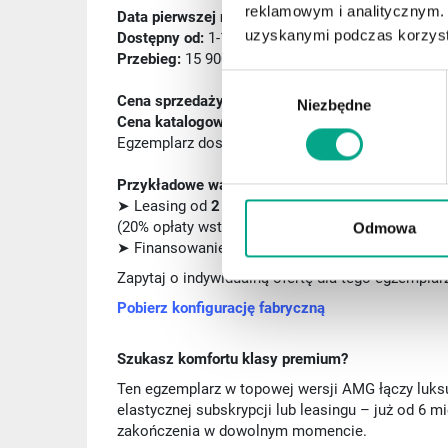
reklamowym i analitycznym. 
Data pierwszej rej.:
6.08.2025
uzyskanymi podczas korzysta
Dostępny od:
1-14 dni
Przebieg:
15 900 km
Wybór
Cena sprzedaży:
289 000 zł brutto
Niezbędne
zgody
Cena katalogowa producenta:
387 072 zł brutto
Egzemplarz dostępny w preferencyjnym finansowa
Przykładowe warianty finansowania:
➤ Leasing od
2 585 zł netto/mies.
(20% opłaty wstępnej, 24 miesiące – wariant pog
Odmowa
➤ Finansowanie
50/50
– wariant 12–24 mies.
Zapytaj o indywidualną ofertę dla tego egzemplar
Pobierz konfigurację fabryczną
Szukasz komfortu klasy premium?
Ten egzemplarz w topowej wersji AMG łączy luks
elastycznej subskrypcji lub leasingu – już od 6 m
zakończenia w dowolnym momencie.