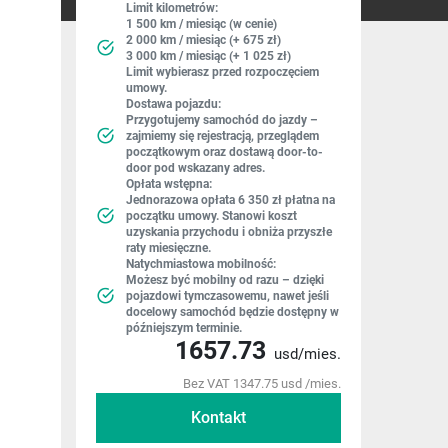
Limit kilometrów:
1 500 km / miesiąc (w cenie)
2 000 km / miesiąc (+ 675 zł)
3 000 km / miesiąc (+ 1 025 zł)
Limit wybierasz przed rozpoczęciem
umowy.
Dostawa pojazdu:
Przygotujemy samochód do jazdy –
zajmiemy się rejestracją, przeglądem
początkowym oraz dostawą door-to-
door pod wskazany adres.
Opłata wstępna:
Jednorazowa opłata 6 350 zł płatna na
początku umowy. Stanowi koszt
uzyskania przychodu i obniża przyszłe
raty miesięczne.
Natychmiastowa mobilność:
Możesz być mobilny od razu – dzięki
pojazdowi tymczasowemu, nawet jeśli
docelowy samochód będzie dostępny w
późniejszym terminie.
1657.73
usd/mies.
Bez VAT 1347.75 usd /mies.
Kontakt