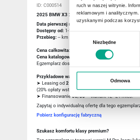
ID: C000514
ruch w naszej witrynie. Inf
reklamowym i analitycznym. 
2025 BMW X3 20d xDrive Pakiet sportowy M Pr
uzyskanymi podczas korzysta
Data pierwszej rej.:
01.2026
Dostępny od:
1-14 dni
Wybór
Przebieg:
-- km
Niezbędne
zgody
Cena całkowita:
299 000 zł brutto
Cena katalogowa producenta:
361 300 zł brutto
Egzemplarz dostępny w preferencyjnym finansowa
Przykładowe warianty finansowania:
Odmowa
➤ Leasing od
2 692 zł netto/mies.
(20% opłaty wstępnej, 24 miesiące – wariant pog
➤ Finansowanie
50/50
– wariant 12–24 mies.
Zapytaj o indywidualną ofertę dla tego egzemplar
Pobierz konfigurację fabryczną
Szukasz komfortu klasy premium?