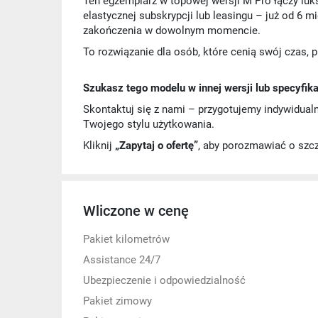
Ten egzemplarz w topowej wersji M Pro łączy lu
elastycznej subskrypcji lub leasingu – już od 6 m
zakończenia w dowolnym momencie.
To rozwiązanie dla osób, które cenią swój czas, 
Szukasz tego modelu w innej wersji lub specyfika
Skontaktuj się z nami – przygotujemy indywidual
Twojego stylu użytkowania.
Kliknij
„Zapytaj o ofertę”
, aby porozmawiać o szc
Wliczone w cenę
Pakiet kilometrów
Assistance 24/7
Ubezpieczenie i odpowiedzialność
Pakiet zimowy