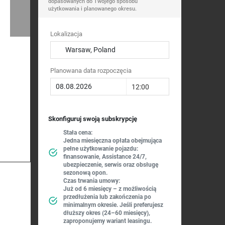
dopasowanych do Twojego sposobu
użytkowania i planowanego okresu.
Lokalizacja
Warsaw, Poland
Planowana data rozpoczęcia
12:00
Skonfiguruj swoją subskrypcję
Stała cena:
Jedna miesięczna opłata obejmująca
pełne użytkowanie pojazdu:
finansowanie, Assistance 24/7,
ubezpieczenie, serwis oraz obsługę
sezonową opon.
Czas trwania umowy:
Już od 6 miesięcy – z możliwością
przedłużenia lub zakończenia po
minimalnym okresie. Jeśli preferujesz
dłuższy okres (24–60 miesięcy),
zaproponujemy wariant leasingu.