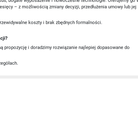
ksus, bogate wyposażenie i nowoczesne technologie. Oferujemy go 
iesięcy – z możliwością zmiany decyzji, przedłużenia umowy lub jej
przewidywalne koszty i brak zbędnych formalności.
cji?
ną propozycję i doradzimy rozwiązanie najlepiej dopasowane do
zegółach.