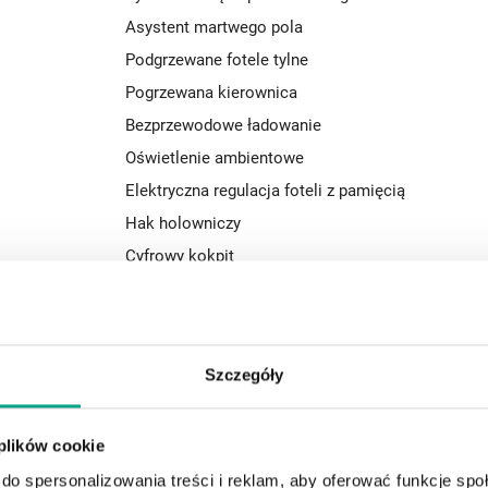
Asystent martwego pola
Podgrzewane fotele tylne
Pogrzewana kierownica
Bezprzewodowe ładowanie
Oświetlenie ambientowe
Elektryczna regulacja foteli z pamięcią
Hak holowniczy
Cyfrowy kokpit
Asystent pasa ruchu
Czujnik deszczu
Pakiet sportowy
Szczegóły
Zawieszenie adaptacyjne
Zdalny asystent parkowania (RSPA)
 plików cookie
Rozpoznawanie znaków drogowych
do spersonalizowania treści i reklam, aby oferować funkcje sp