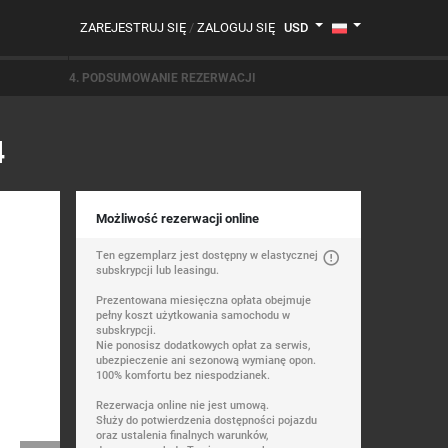
ZAREJESTRUJ SIĘ
/
ZALOGUJ SIĘ
USD
4. PODSUMOWANIE REZERWACJI
4
Możliwość rezerwacji online
Ten egzemplarz jest dostępny w elastycznej
subskrypcji lub leasingu.
Prezentowana miesięczna opłata obejmuje
pełny koszt użytkowania samochodu w
subskrypcji.
Nie ponosisz dodatkowych opłat za serwis,
ubezpieczenie ani sezonową wymianę opon.
100% komfortu bez niespodzianek.
Rezerwacja online nie jest umową.
Służy do potwierdzenia dostępności pojazdu
oraz ustalenia finalnych warunków,