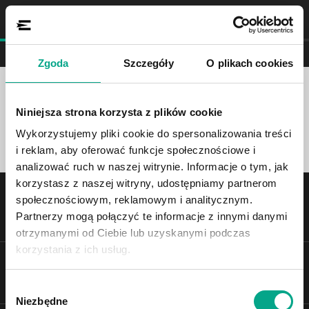
SCHRITT 1
AUTOS
Zgoda
Szczegóły
O plikach cookies
0
autos
Niniejsza strona korzysta z plików cookie
Filter Ergebnisse
0
Wykorzystujemy pliki cookie do spersonalizowania treści
i reklam, aby oferować funkcje społecznościowe i
analizować ruch w naszej witrynie. Informacje o tym, jak
korzystasz z naszej witryny, udostępniamy partnerom
Kontaktieren Sie Support
społecznościowym, reklamowym i analitycznym.
Schreib uns
Call to us
and
Partnerzy mogą połączyć te informacje z innymi danymi
otrzymanymi od Ciebie lub uzyskanymi podczas
korzystania z ich usług.
Wybór
Niezbędne
zgody